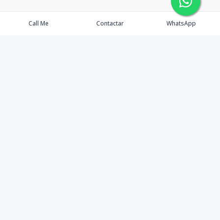
Call Me
Contactar
WhatsApp
Agents
Properties
Buyers
Sellers
Contact Us
©
2026
Tenedora 3392 E.I.R.L.
,
All rights reserved.