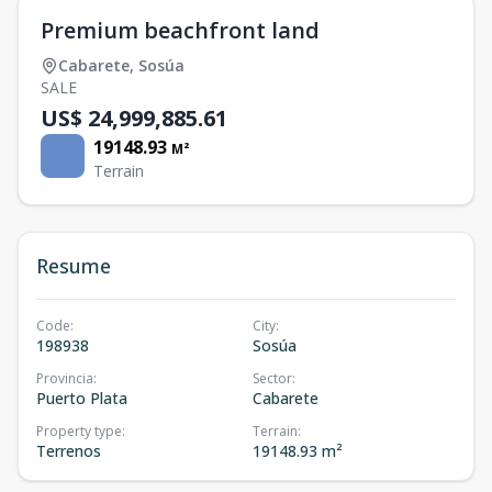
Premium beachfront land
Cabarete
,
Sosúa
SALE
US$ 24,999,885.61
19148.93
M²
Terrain
Resume
Code
:
City
:
198938
Sosúa
Provincia
:
Sector
:
Puerto Plata
Cabarete
Property type
:
Terrain
:
Terrenos
19148.93 m²