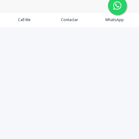
Call Me
Contactar
WhatsApp
Agents
Properties
Buyers
Sellers
Contact Us
©
2026
Tenedora 3392 E.I.R.L.
,
All rights reserved.